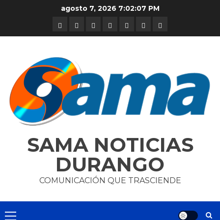
Skip
agosto 7, 2026
7:02:07 PM
to
DURANGO
NACIONAL
INTERNACIONAL
DEPORTES
ENTRETENIMIENTO
CIENCIA
OPINION
content
Y
TECNOLOGÍA
SAMA NOTICIAS
DURANGO
COMUNICACIÓN QUE TRASCIENDE
Primary