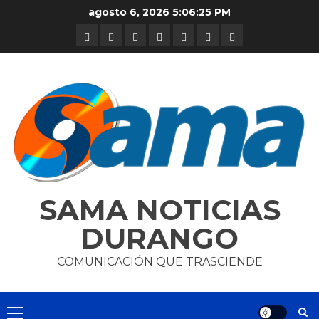
Skip
agosto 6, 2026
5:06:25 PM
to
DURANGO
NACIONAL
INTERNACIONAL
DEPORTES
ENTRETENIMIENTO
CIENCIA
OPINION
content
Y
TECNOLOGÍA
SAMA NOTICIAS
DURANGO
COMUNICACIÓN QUE TRASCIENDE
Primary