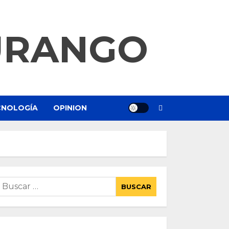
URANGO
ECNOLOGÍA
OPINION
uscar: