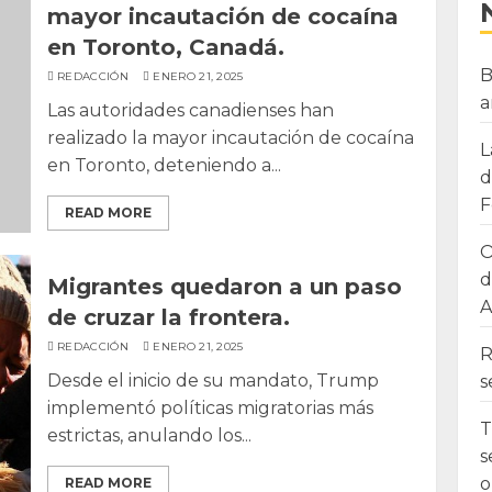
mayor incautación de cocaína
en Toronto, Canadá.
B
REDACCIÓN
ENERO 21, 2025
a
Las autoridades canadienses han
realizado la mayor incautación de cocaína
L
en Toronto, deteniendo a...
d
F
READ MORE
O
d
Migrantes quedaron a un paso
A
de cruzar la frontera.
REDACCIÓN
ENERO 21, 2025
R
Desde el inicio de su mandato, Trump
s
implementó políticas migratorias más
T
estrictas, anulando los...
s
o
READ MORE