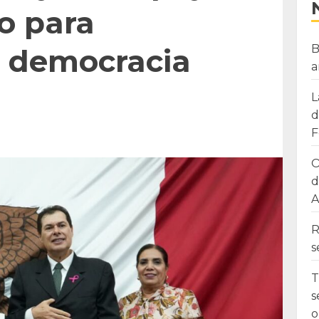
o para
B
la democracia
a
L
d
F
O
d
A
R
s
T
s
o