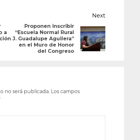
Next
r
Proponen inscribir
o a
“Escuela Normal Rural
Previous
Next
ación
J. Guadalupe Aguilera”
post:
en el Muro de Honor
post:
del Congreso
o no será publicada.
Los campos
*