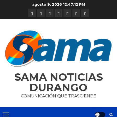
Skip
agosto 9, 2026
12:47:12 PM
to
DURANGO
NACIONAL
INTERNACIONAL
DEPORTES
ENTRETENIMIENTO
CIENCIA
OPINION
content
Y
TECNOLOGÍA
SAMA NOTICIAS
DURANGO
COMUNICACIÓN QUE TRASCIENDE
Primary