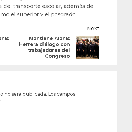
a del transporte escolar, además de
omo el superior y el posgrado.
Next
anís
Mantiene Alanís
Herrera diálogo con
Previous
Next
trabajadores del
post:
post:
Congreso
o no será publicada.
Los campos
*