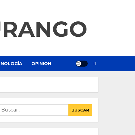
URANGO
ECNOLOGÍA
OPINION
uscar: