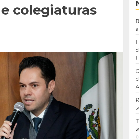
e colegiaturas
B
a
L
d
F
O
d
A
R
s
T
s
o