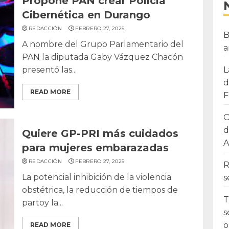
Propone PAN crear Policía
Cibernética en Durango
REDACCIÓN
FEBRERO 27, 2025
B
A nombre del Grupo Parlamentario del
a
PAN la diputada Gaby Vázquez Chacón
L
presentó las...
d
READ MORE
F
O
d
Quiere GP-PRI más cuidados
A
para mujeres embarazadas
REDACCIÓN
FEBRERO 27, 2025
R
La potencial inhibición de la violencia
s
obstétrica, la reducción de tiempos de
T
partoy la...
s
o
READ MORE