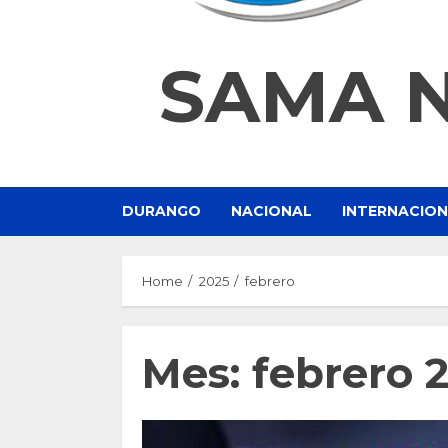
SAMA 
DURANGO
NACIONAL
INTERNACIO
Home
2025
febrero
Mes:
febrero 