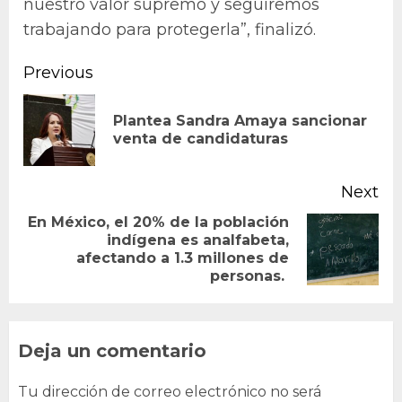
nuestro valor supremo y seguiremos
trabajando para protegerla”, finalizó.
Continue
Previous
Reading
Plantea Sandra Amaya sancionar
Pr
venta de candidaturas
po
Next
En México, el 20% de la población
indígena es analfabeta,
Next
afectando a 1.3 millones de
post:
personas.
Deja un comentario
Tu dirección de correo electrónico no será