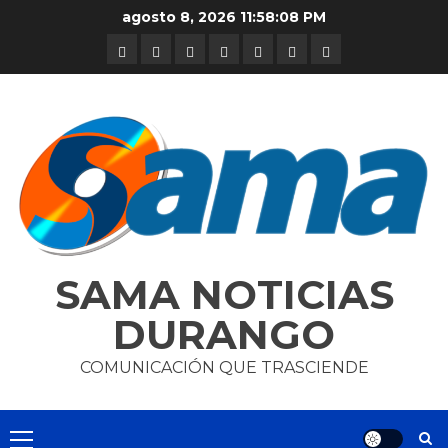
Skip
agosto 8, 2026
11:58:08 PM
to
DURANGO
NACIONAL
INTERNACIONAL
DEPORTES
ENTRETENIMIENTO
CIENCIA
OPINION
content
Y
TECNOLOGÍA
SAMA NOTICIAS
DURANGO
COMUNICACIÓN QUE TRASCIENDE
Primary