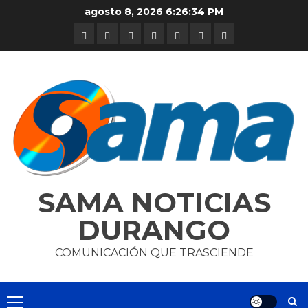
Skip
agosto 8, 2026
6:26:34 PM
to
DURANGO
NACIONAL
INTERNACIONAL
DEPORTES
ENTRETENIMIENTO
CIENCIA
OPINION
content
Y
TECNOLOGÍA
SAMA NOTICIAS
DURANGO
COMUNICACIÓN QUE TRASCIENDE
Primary